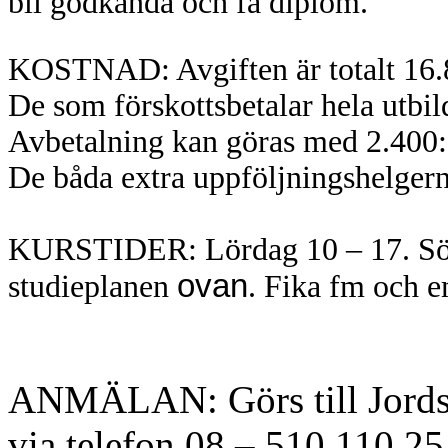
bli godkända och få diplom.
KOSTNAD: Avgiften är totalt 16.80
De som förskottsbetalar hela utbild
Avbetalning kan göras med 2.400:-
De båda extra uppföljningshelgerna
KURSTIDER: Lördag 10 – 17. Sö
ovan
studieplanen
. Fika fm och e
ANMÄLAN: Görs till Jords
via telefon 08 – 510 110 25 