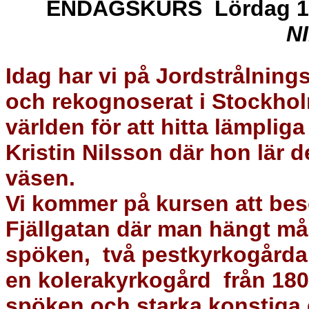
ENDAGSK
URS Lördag 1
N
Idag
har
vi
på Jordstrålning
och rekognosera
t
i Stockho
värld
en
för att hitta lämpliga
Kristin Nilsson
där
hon
lär
d
väsen.
Vi kommer på kursen att be
Fjällgatan där man hängt m
spöken
,
två
pest
kyrkogårdar
en
kolerakyrkogård
från 180
spöken och starka konstiga e