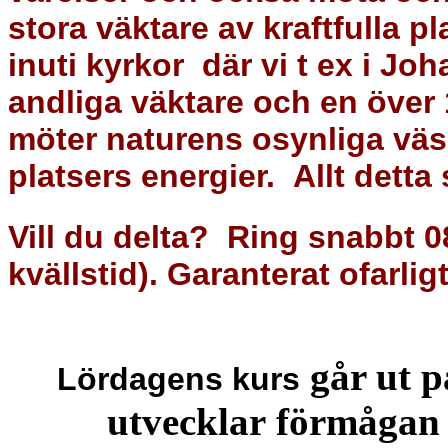
stora
väktare av kraftfulla p
inuti kyrkor
där vi t ex i Joh
andliga väktare och en över
möter naturens osynliga vä
platsers energier.
Allt detta
Vill du delta?
Ring snabbt 08
kvällstid).
Garanterat ofarli
går ut på
Lördagens kurs
u
tvecklar förmågan