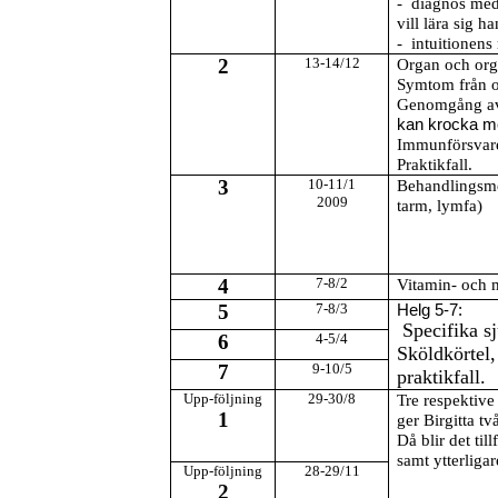
- diagnos med 
vill lära sig
- intuitione
2
13-14/12
Organ och org
Symtom från o
Genomgång av
kan krocka 
Immunförsvar
Praktikfall.
3
10-11/1
Behandlingsmet
2009
tarm, lymfa)
4
7-8/2
Vitamin- och m
5
7-8/3
Helg 5-7:
Specifika s
6
4-5/4
Sköldkörtel,
7
9-10/5
praktikfall.
Upp-följning
29-30/8
Tre respektive 
1
ger Birgitta tv
Då blir det ti
samt ytterligar
Upp-följning
28-29/11
2