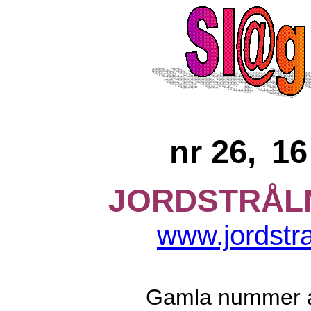
nr 2
6
,
16
JORDSTRÅL
www.jordstr
Gamla nummer