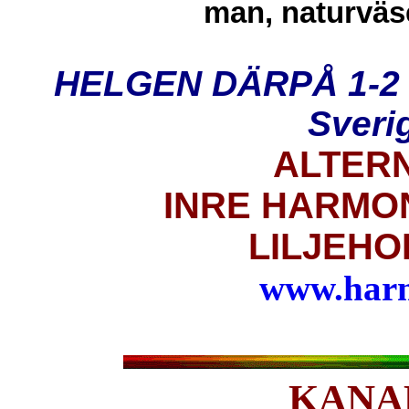
man, naturväse
HELGEN DÄRPÅ 1-2 n
Sveri
ALTER
INRE HARMO
LILJEH
www.har
KANA