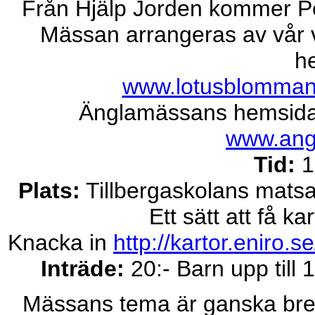
Från Hjälp Jorden kommer P
Mässan arrangeras av vår 
h
www.lotusblomma
Änglamässans hemsida d
www.ang
Tid:
1
Plats:
Tillbergaskolans matsal
Ett sätt att få k
Knacka in
http://kartor.eniro.se
Inträde:
20:- Barn upp till 
Mässans tema är ganska brett