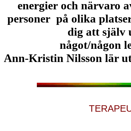
energier
och närvaro av
personer
på
olika
platse
dig att själv
något/någon
l
Ann-Kristin Nilsson lär u
TERAPEU