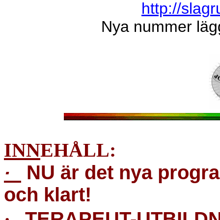
http://slagr
Nya nummer
läg
INN
EHÅLL:
·
NU är det nya progr
och klart!
·
TERAPEUT-UTBILDN