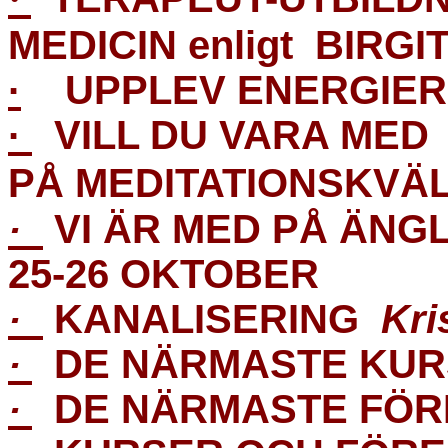
MEDICIN
enligt
BIRGI
·
UPPLEV ENERGIER
·
VI
LL DU VARA MED
PÅ MEDITATIONSKVÄL
·
VI ÄR MED PÅ ÄNG
25-26 OKTOBER
·
KANALISERING
Kri
·
DE
NÄRM
A
ST
E
KUR
·
DE
NÄRM
A
ST
E
FÖR