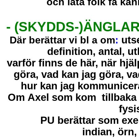
och låta folk få kä
- (SKYDDS-)ÄNGLAR
Där berättar vi bl a om
:
utse
definition, antal, u
varför finns de här, när hjä
göra, vad kan jag göra, va
hur kan jag kommunicera,
Om
Axel som kom
tillbak
fysi
PU berättar som exe
indian, örn,