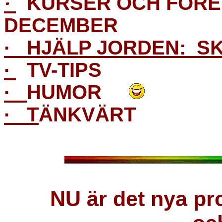
·
KURSER OCH FÖRE
DECEMBER
·
HJÄLP JORDEN: SK
·
T
V-TIPS
·
HUMOR
·
T
ÄNKVÄRT
NU är det nya p