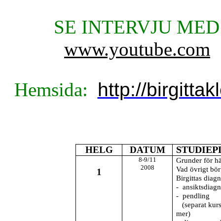
SE INTERVJU MED
www.youtube.com
Hemsida:
http://birgitt
HELG
DATUM
STUDIEP
8-9/11
Grunder för hä
2008
Vad övrigt bör
1
Birgittas diag
- ansiktsdiagn
- pendling
(separat kurs 
mer)