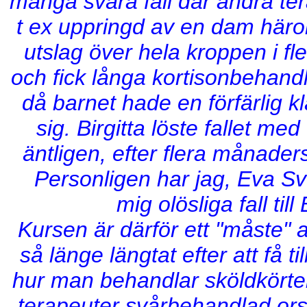
många svåra fall där andra ter
t ex uppringd av en dam här
utslag över hela kroppen i fl
och fick långa kortisonbehand
då barnet hade en förfärlig 
sig. Birgitta löste fallet me
äntligen, efter flera månader
Personligen har jag, Eva Sve
mig olösliga fall til
K
ursen är därför ett "måste" a
så länge längtat efter att få t
hur man behandlar sköldkörtel
terapeuter svårbehandlad orsa