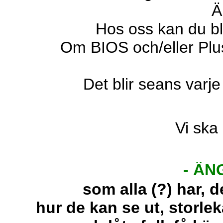
Ä
Hos oss kan du bl 
Om BIOS och/eller Plus
Det blir seans varj
Vi ska
- ÄN
som alla (?) har,
hur de kan se ut, storl