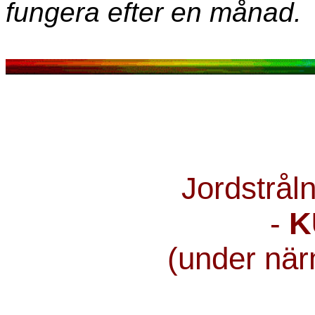
fungera efter en månad.
Jordstrål
-
K
(under nä