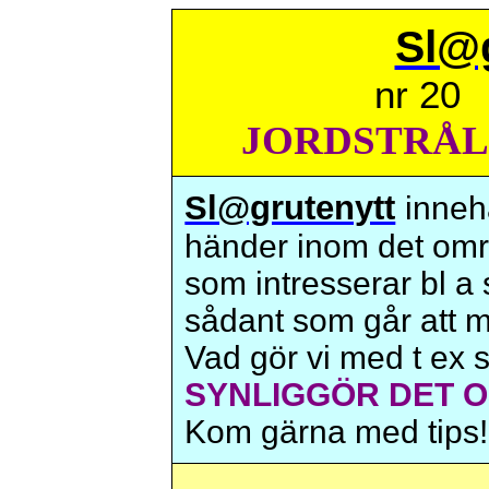
Sl@g
nr 20
JORDSTRÅ
Sl@grutenytt
inneh
händer inom det om
som intresserar bl a 
sådant som går att m
Vad gör vi med t ex s
SYNLIGGÖR DET 
Kom gärna med tips