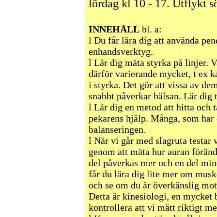
lördag kl 10 - 17. Utflykt s
INNEHÅLL
bl. a:
l
Du får lära dig att använda pend
enhandsverktyg.
l
Lär dig mäta styrka på linjer. V
därför varierande mycket, t ex k
i styrka. Det gör att vissa av de
snabbt påverkar hälsan. Lär dig t
l
Lär dig en metod att hitta och
pekarens hjälp. Många, som har o
balanseringen.
l
När vi går med slagruta testar v
genom att mäta hur auran förändr
del påverkas mer och en del min
får du lära dig lite mer om musk
och se om du är överkänslig mot
Detta är kinesiologi, en mycket 
kontrollera att vi mätt riktigt m