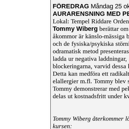
FÖREDRAG
Måndag 25 okt
AURARENSNING MED P
Lokal: Tempel Riddare Orde
Tommy Wiberg
berättar om 
åkommor är känslo-mässiga b
och de fysiska/psykiska störn
odramatisk metod presenteras d
ladda ur negativa laddningar
blockeringarna, varvid dessa 
Detta kan medföra ett radikalt 
elallergier m.fl. Tommy blev 
Tommy demonstrerar med peka
delas ut kostnadsfritt under k
Tommy Wiberg återkommer l
kursen: