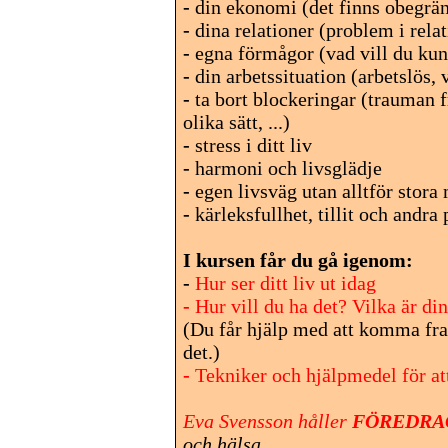
-
din ekonomi (det finns obegräns
-
dina relationer (problem i relat
-
egna förmågor (vad vill du kunn
-
din arbetssituation (arbetslös, v
-
ta bort blockeringar (trauman fr
olika sätt, ...)
-
stress i ditt liv
-
harmoni och livsglädje
-
egen livsväg utan alltför stora
-
kärleksfullhet, tillit och andra
I kursen får du gå igenom:
-
Hur ser ditt liv ut idag
-
Hur vill du ha det? Vilka är di
(Du får hjälp med att komma fram
det.)
-
Tekniker och hjälpmedel för att
Eva Svensson håller
FÖREDRA
och hälsa...