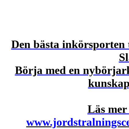
Den bästa inkörsporten t
Sl
Börja med en nybörjarku
kunskap,
Läs mer
www.jordstralningsc