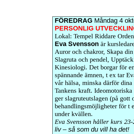
FÖREDRAG
Måndag 4 okt
PERSONLIG UTVECKLING
Lokal: Tempel Riddare Orde
Eva Svensson
är kursledar
Auror och chakror, Skapa din 
Slagruta och pendel, Upptäck
Kinesiologi. Det borgar för e
spännande ämnen, t ex tar E
vår hälsa, minska därför dina 
Tankens kraft. Ideomotoriska 
ger slagruteutslagen (på gott
behandlingsmöjligheter för t e
under kvällen.
Eva Svensson håller kurs 23
liv – så som du vill ha det!