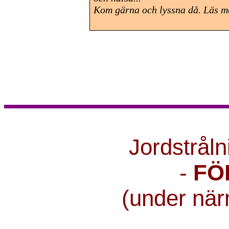
Kom gärna och lyssna då. Läs m
Jordstrål
-
FÖ
(under nä