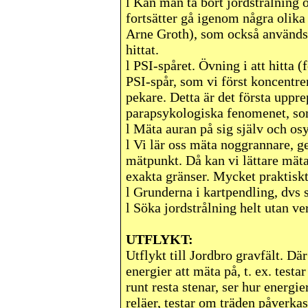
l
Kan man ta bort jordstrålning o
fortsätter gå igenom några olika 
Arne Groth), som också används f
hittat.
l
PSI-spåret. Övning i att hitta (
PSI-spår, som vi först koncentre
pekare. Detta är det första uppr
parapsykologiska fenomenet, so
l
Mäta auran på sig själv och osy
l
Vi lär oss mäta noggrannare, 
mätpunkt. Då kan vi lättare mäta
exakta gränser. Mycket praktiskt
l
Grunderna i kartpendling, dvs s
l
Söka jordstrålning helt utan ve
UTFLYKT:
Utflykt till Jordbro gravfält. Dä
energier att mäta på, t. ex. test
runt resta stenar, ser hur energi
reläer, testar om träden påverkas