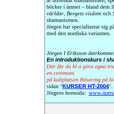
år utforskat shamanismen, speci
böcker i ämnet – bland dem
S
världar
,
Bergets visdom
och
shamanismen.
Jörgen har specialiserat sig
med den nordiska varianten.
Jörgen I Eriksson återkomme
En introduktionskurs i sh
Där får du bl a göra egna tru
en ceremoni
på kultplatsen Rösaring på l
sidan "
KURSER HT-2004
".
Jörgens hemsida:
www.norrs