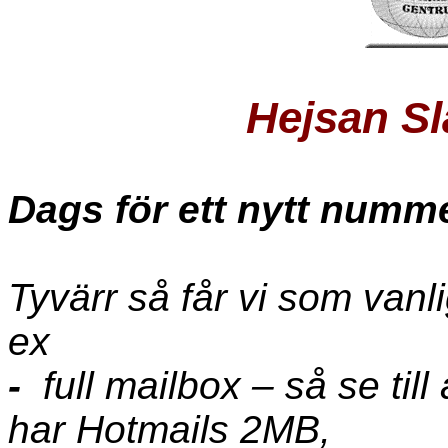
Hejsan Sl
Dags för ett nytt numm
Tyvärr så får vi som vanl
ex
-
full mailbox – så se till 
har Hotmails 2MB,