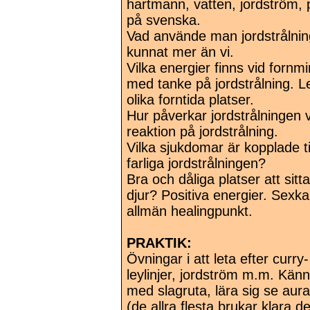
hartmann, vatten, jordström, pe
på svenska.
Vad använde man jordstrålning t
kunnat mer än vi.
Vilka energier finns vid for
med tanke på jordstrålning. Ley
olika forntida platser.
Hur påverkar jordstrålningen
reaktion på jordstrålning.
Vilka sjukdomar är kopplade ti
farliga jordstrålningen?
Bra och dåliga platser att sit
djur? Positiva energier. Sexka
allmän healingpunkt.
PRAKTIK:
Övningar i att leta efter curry
leylinjer, jordström m.m. Kä
med slagruta, lära sig se aur
(de allra flesta brukar klara d